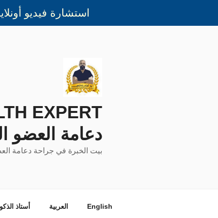
استشارة فيديو أونلاين مع أ.د.أسامه شعير 
لتجاوز
لى
لمحتوى
دعامة العضو ا
بيت الخبرة في جراحة دعامة الع
English
العربية
أستاذ الذكو