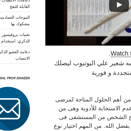
دعامات الانتصاب ا
القابلة للنفخ
الموجات التصادميه
مشكوك بها
تقنيات بروفيسور 
الذكري: استخدام ع
دعامة العضو الذكر
.
Watch 
الانتصاب
مه شعير علي اليوتيوب ليصلك
جددة و فورية
EMAIL PROF.SHAEER – راسل البروفيسور 
من أهم الحلول المتاحة لمرضى
م الاستجابة للأدوية وهى من
خرج الشخص من المستشفى فى
فضل الله. من المهم اختيار نوع