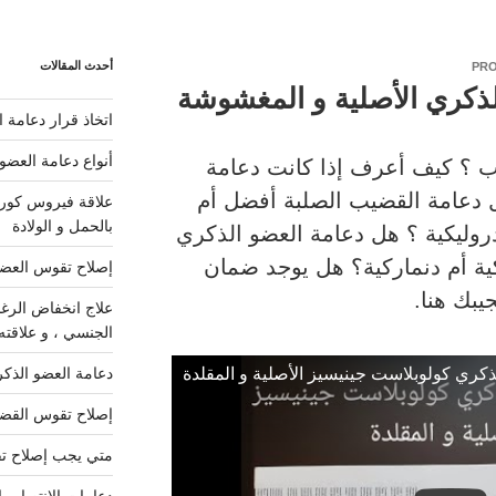
أحدث المقالات
PRO
لذكري الأصلية و المغشوشة
اتخاذ قرار دعامة 
أنواع دعامة العضو
ب ؟ كيف أعرف إذا كانت دعامة
 دعامة القضيب الصلبة أفضل أم
علاقة فيروس كورون
بالحمل و الولادة
روليكية ؟ هل دعامة العضو الذكري
ية أم دنماركية؟ هل يوجد ضمان
إصلاح تقوس العضو
يبك هنا.
علاج انخفاض الرغب
الجنسي ، و علاقته
ذكري كولوبلاست جينيسيز الأصلية و المقلدة
دعامة العضو الذك
إصلاح تقوس القضي
متي يجب إصلاح ت