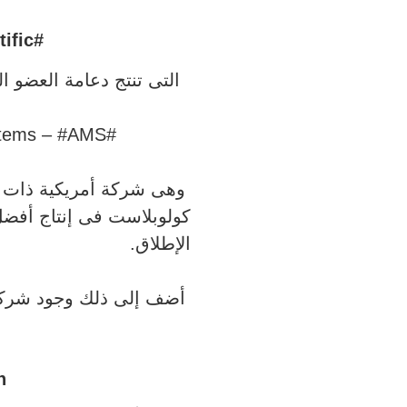
#Boston_Scientific
التى تنتج دعامة العضو ا
#American_Medical_Systems – #AMS
وهى شركة أمريكية ذات ت
كولوبلاست فى إنتاج أفض
الإطلاق.
أضف إلى ذلك وجود شركة ب
n