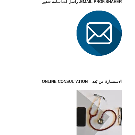
EMAIL PROF.SHAEER. راسل أ.د.أسامه شعير
الاستشارة عن بُعد – ONLINE CONSULTATION