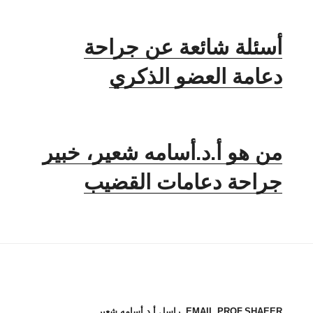
أسئلة شائعة عن جراحة
دعامة العضو الذكري
من هو أ.د.أسامه شعير، خبير
جراحة دعامات القضيب
EMAIL PROF.SHAEER. راسل أ.د.أسامه شعير