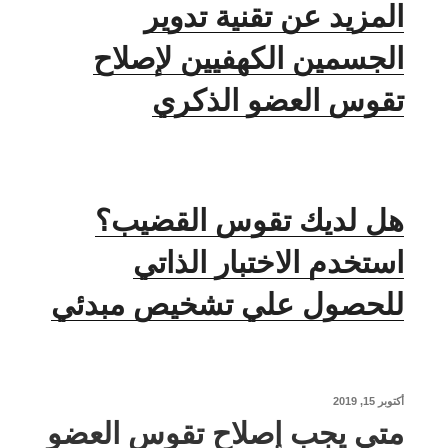
المزيد عن تقنية تدوير
الجسمين الكهفيين لإصلاح
تقوس العضو الذكري
هل لديك تقوس القضيب؟
استخدم الاختبار الذاتي
للحصول علي تشخيص مبدئي
نُشر
أكتوبر 15, 2019
في
متي يجب إصلاح تقوس العضو